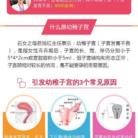
发育不良）
8600多例
。
引发幼稚子宫的3个常见原因
卵巢发育异常，常见
下丘脑/垂体功能异
严重的贫血或某些代