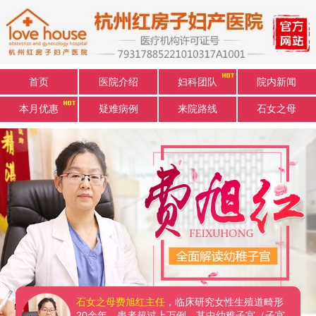
首页
医院介绍
妇科团队
院内新闻
本月优惠
疑难病例
来院路线
石女之母
石女之母费旭红主任
，临床研究女性生殖道畸形
20余年，患者超过上万例，其中幼稚子宫（子宫