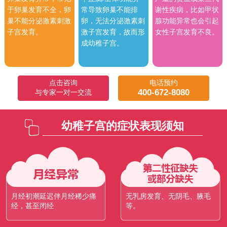
于卵巢发育不全，卵
常导致卵巢不能排
谢性疾病，比如甲状
巢不能分泌激素刺激
卵，无法分泌激素刺
腺功能异常也会引起
子宫发育。
激子宫发育，故而形
女性子宫发育不良。
成幼稚子宫。
点击咨询
电话预约
400-672-8080
与专家一对一交流
幼稚子宫的症状表现须知
月经初潮延迟伴月经稀少痛
无乳房发育、无阴毛、腋毛
经，甚至闭经
等。