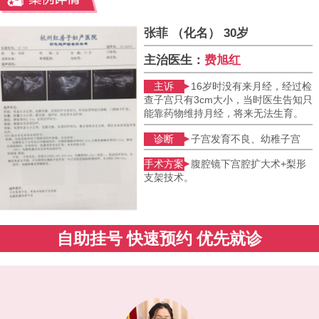
张菲 （化名） 30岁
主治医生：
费旭红
主诉
16岁时没有来月经，经过检
查子宫只有3cm大小，当时医生告知只
能靠药物维持月经，将来无法生育。
诊断
子宫发育不良、幼稚子宫
手术方案
腹腔镜下宫腔扩大术+梨形
支架技术。
自助挂号 快速预约 优先就诊