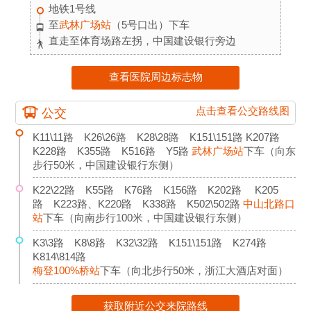
地铁1号线
至
武林广场站
（5号口出）下车
直走至体育场路左拐，中国建设银行旁边
查看医院周边标志物
点击查看公交路线图
公交
K11\11路 K26\26路 K28\28路 K151\151路 K207路
K228路 K355路 K516路 Y5路
武林广场站
下车（向东
步行50米，中国建设银行东侧）
K22\22路 K55路 K76路 K156路 K202路 K205
路 K223路、K220路 K338路 K502\502路
中山北路口
站
下车（向南步行100米，中国建设银行东侧）
K3\3路 K8\8路 K32\32路 K151\151路 K274路
K814\814路
梅登100%桥站
下车（向北步行50米，浙江大酒店对面）
获取附近公交来院路线