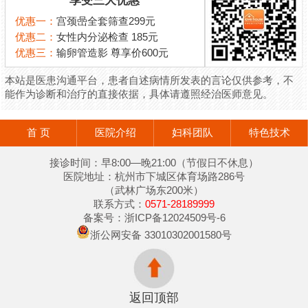
享受三大优惠
优惠一：
宫颈喦全套筛查299元
优惠二：
女性内分泌检查 185元
优惠三：
输卵管造影 尊享价600元
本站是医患沟通平台，患者自述病情所发表的言论仅供参考，不
能作为诊断和治疗的直接依据，具体请遵照经治医师意见。
首 页
医院介绍
妇科团队
特色技术
接诊时间：早8:00—晚21:00（节假日不休息）
医院地址：杭州市下城区体育场路286号
（武林广场东200米）
联系方式：
0571-28189999
备案号：
浙ICP备12024509号-6
浙公网安备 33010302001580号
返回顶部