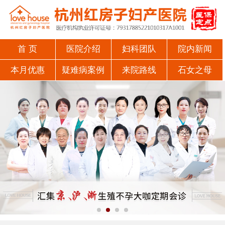
首 页
医院介绍
妇科团队
院内新闻
本月优惠
疑难病案例
来院路线
石女之母