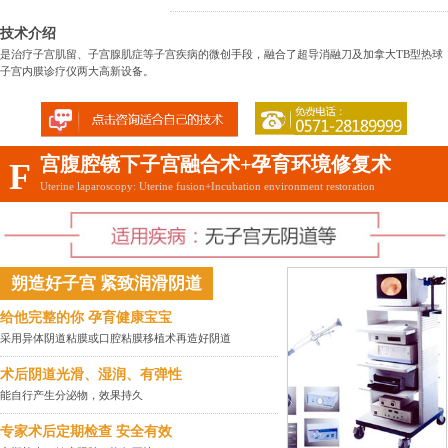
技术介绍
是治疗子宫肌留、子宫腺肌症等子宫疾病的微创手段，融合了超导消融刀及加拿大TB型热球
子宫内膜诊疗仪两大高新设备。
宫腹腔镜下子宫融合术+孕育环境修复术
F
Uterine laparoscopy: Uterine fusion+Incubation environment restoration
朔造好子宫 紧致润滑阴道
给他完整的你 孕育健康宝宝
采用异体阴道粘膜或口腔粘膜移植术再造好阴道
术后阴道光滑、湿润、有弹性
能自行产生分泌物，效果持久
专家术后定期检查 安全有效