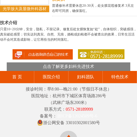
普通修补术需要休息20-30天，处女膜花苞修复术 3天左
光学放大及显微外科器材
右即可同房，确保落红。
技术介绍
只需10~20分钟，安全，隐私，不留记录。修复后处女膜恢复如“处”，自体组织，突破感强，
真实破处感受；切实达到真实、自然、无痕，婚检或妇检都不会被查出的效果，日常生活活
动不会对其造成影响，让它再恰当的时间落红。
点击了解更多妇科先进技术
首 页
医院介绍
妇科团队
特色技术
接诊时间：早8:00—晚21:00（节假日不休息）
医院地址：杭州市下城区体育场路286号
（武林广场东200米）
联系方式：
0571-28189999
备案号：
浙ICP备12024509号-6
浙公网安备 33010302001580号