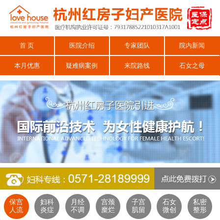
首 页
医院介绍
专家团队
院内新闻
本月优惠
疑难病案例
来院路线
石女之母
保宫
妇科
月经
宫颈
子宫
石女
私密
人流
炎症
不调
糜烂
肌留
微创
整形