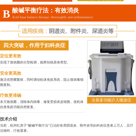
酸碱平衡疗法：有效消炎
B
Acid-base balance therapy: thoroughly anti-inflammatory
四大突破，作用于妇科炎症
定位更有效
实现了致病菌的分型检测，能辨别病原体类型。
安全更高效
激活优势菌繁殖，同时调动机体免疫系统，阻止致病毒细
胞复制。
疗效更准确
全新多功能介入微波仪
杀灭致病菌，清除体内病毒，修复受损表皮细胞，使机体
自身免疫功能自然恢复。
技术介绍
当前，杭州红房子“酸碱平衡疗法”已治好各类阴道炎、附件炎等妇科炎症患者上万人，且疗
法独特，疗效显著。