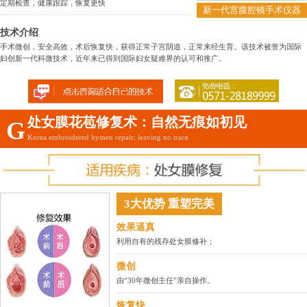
定期检查，健康跟踪，恢复更快
新一代宫腹腔镜手术仪器
技术介绍
手术微创，安全高效，术后恢复快，获得正常子宫阴道，正常来经生育。该技术被誉为国际
妇创新一代科微技术，近年来已得到国际妇女疑难界的认可和推广。
处女膜花苞修复术：自然无痕如初见
G
Korea embroidered hymen repair: leaving no trace
3大优势 重塑完美
效果逼真
利用自有的残存处女膜修补；
微创
由“30年微创主任”亲自操作。
恢复快