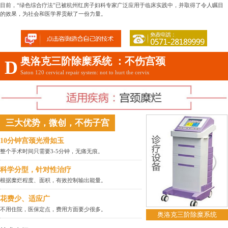
目前，“绿色综合疗法”已被杭州红房子妇科专家广泛应用于临床实践中，并取得了令人瞩目
的效果，为社会和医学界贡献了一份力量。
奥洛克三阶除糜系统 ：不伤宫颈
D
Saton 120 cervical repair system: not to hurt the cervix
三大优势，微创，不伤子宫
10分钟宫颈光滑如玉
整个手术时间只需要3-5分钟，无痛无痕。
科学分型，针对性治疗
根据糜烂程度、面积，有效控制输出能量。
花费少、适应广
不用住院，医保定点，费用方面要少很多。
奥洛克三阶除糜系统