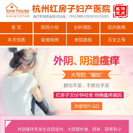
首 页
医院介绍
妇科团队
院内新闻
本月优惠
疑难病例
来院路线
石女之母
外阴瘙痒常发生在阴道内、大阴唇外侧、阴阜、阴蒂和小