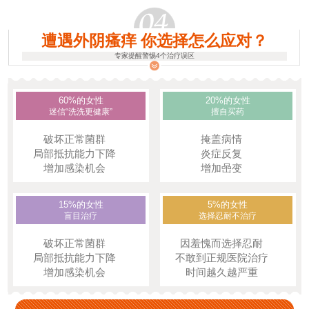
遭遇外阴瘙痒 你选择怎么应对？
专家提醒警惕4个治疗误区
60%的女性
20%的女性
迷信“洗洗更健康”
擅自买药
破坏正常菌群
掩盖病情
局部抵抗能力下降
炎症反复
增加感染机会
增加喦变
15%的女性
5%的女性
盲目治疗
选择忍耐不治疗
破坏正常菌群
因羞愧而选择忍耐
局部抵抗能力下降
不敢到正规医院治疗
增加感染机会
时间越久越严重