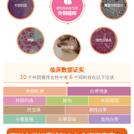
临床数据证实
10
6
个外阴瘙痒女性中有
个同时存在以下症状
外阴红肿
白带增多
外阴灼痛
脓包
外阴潮湿
性交痛
脓性白带
小腹胀痛
白带异味
血性白带