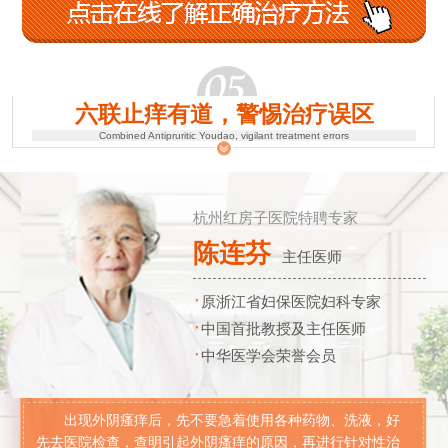
六联止痒有道，警惕治疗误区
Combined Antipruritic Youdao, vigilant treatment errors
杭州红房子医院特聘专家
陈连芬
主任医师
·
原浙江省妇保医院妇科专家
·
中国首批教授及主任医师
·
中华医学会荣誉会员
出现外阴瘙痒后，先不要急着使用各种药物、洗液，好
先去医院检查，查明引起外阴瘙痒的原因，再进行针对性治