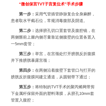
“微创保宫TVT子宫复位术”手术步骤
第一步：
采用气管插管静脉复合全身麻醉，
患者取水平截石位，常规消毒腹部及阴道。
第二步：
选择脐孔切口置套管及腹腔镜，在
两侧髂前上棘内侧尽量靠近侧腹壁的位置各置入
一5mm套管；
第三步：
举宫，在宫颈处打开膀胱反折腹膜
并下推膀胱暴露宫颈；
第四步：
在两侧沿着腹壁下套管口与打开的
膀胱反折腹膜间建立通道，从圆韧带下通过；
第五步：
将特制的TVT手术的聚丙烯网带剪
下金属杆保留外面的塑料薄膜，从脐孔10mm套
管置入腹腔；