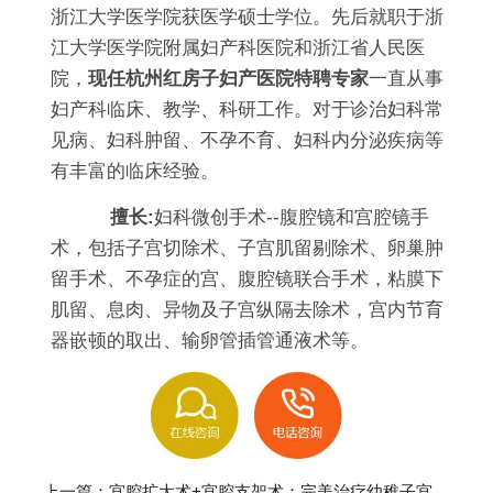
浙江大学医学院获医学硕士学位。先后就职于浙
江大学医学院附属妇产科医院和浙江省人民医
院，
现任杭州红房子妇产医院特聘专家
一直从事
妇产科临床、教学、科研工作。对于诊治妇科常
见病、妇科肿留、不孕不育、妇科内分泌疾病等
有丰富的临床经验。
擅长:
妇科微创手术--腹腔镜和宫腔镜手
术，包括子宫切除术、子宫肌留剔除术、卵巢肿
留手术、不孕症的宫、腹腔镜联合手术，粘膜下
肌留、息肉、异物及子宫纵隔去除术，宫内节育
器嵌顿的取出、输卵管插管通液术等。
上一篇：
宫腔扩大术+宫腔支架术：完美治疗幼稚子宫