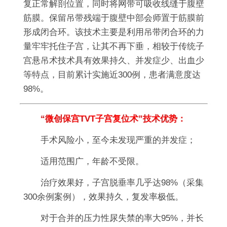
复正常解剖位置，同时将网带可吸收线缝于腹壁
筋膜。保留吊带残端于腹壁中部会师置于筋膜前
形成闭合环。该技术主要是利用吊带闭合环的力
量牢牢托住子宫，让其不再下垂，相较于传统子
宫悬吊术技术具有效果持久、并发症少、出血少
等特点，目前累计实施近300例，患者满意度达
98%。
“微创保宫TVT子宫复位术”技术优势：
手术风险小，至今未发现严重的并发症；
适用范围广，年龄不受限。
治疗效果好，子宫脱垂率几乎达98%（采集
300余例案例），效果持久，复发率极低。
对于合并的压力性尿失禁的率大95%，并长