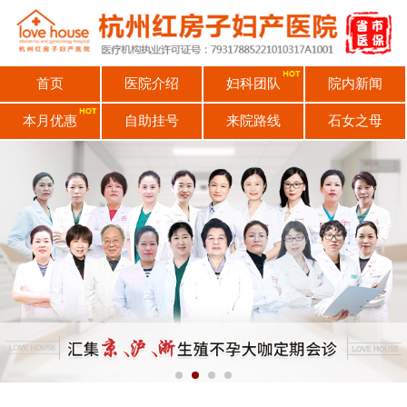
首页
医院介绍
妇科团队
院内新闻
本月优惠
自助挂号
来院路线
石女之母