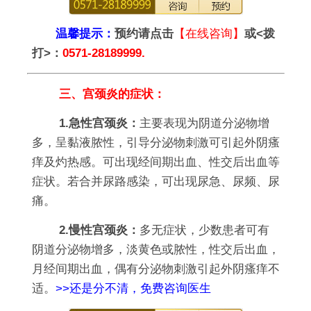
温馨提示：
预约请点击
【在线咨询】
或<拨
打>：
0571-28189999.
三、宫颈炎的症状：
1.急性宫颈炎：
主要表现为阴道分泌物增
多，呈黏液脓性，引导分泌物刺激可引起外阴瘙
痒及灼热感。可出现经间期出血、性交后出血等
症状。若合并尿路感染，可出现尿急、尿频、尿
痛。
2.慢性宫颈炎：
多无症状，少数患者可有
阴道分泌物增多，淡黄色或脓性，性交后出血，
月经间期出血，偶有分泌物刺激引起外阴瘙痒不
适。
>>还是分不清，免费咨询医生