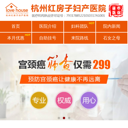
首页
医院介绍
妇科团队
院内新闻
本月优惠
自助挂号
来院路线
石女之母