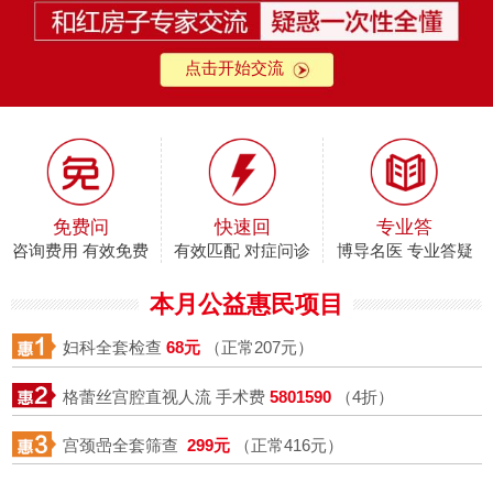
点击开始交流
免费问
快速回
专业答
咨询费用 有效免费
有效匹配 对症问诊
博导名医 专业答疑
本月公益惠民项目
妇科全套检查
68元
（正常207元）
格蕾丝宫腔直视人流 手术费
5801590
（4折）
宫颈喦全套筛查
299元
（正常416元）